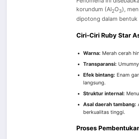
Fenomena ini disebabkan 
korundum (Al
O
), men
2
3
dipotong dalam bentuk
Ciri-Ciri Ruby Star 
Warna:
Merah cerah hin
Transparansi:
Umumnya 
Efek bintang:
Enam gari
langsung.
Struktur internal:
Menun
Asal daerah tambang:
A
berkualitas tinggi.
Proses Pembentukan