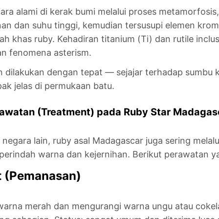
ara alami di kerak bumi melalui proses metamorfosis
an dan suhu tinggi, kemudian tersusupi elemen krom
khas ruby. Kehadiran titanium (Ti) dan rutile inclusi
an fenomena asterism.
 dilakukan dengan tepat — sejajar terhadap sumbu k
ak jelas di permukaan batu.
rawatan (Treatment) pada Ruby Star Madagas
i negara lain, ruby asal Madagascar juga sering melal
rindah warna dan kejernihan. Berikut perawatan y
nt (Pemanasan)
arna merah dan mengurangi warna ungu atau cokel