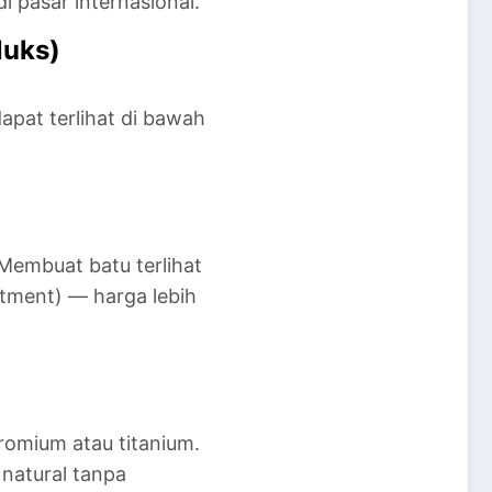
i pasar internasional.
luks)
apat terlihat di bawah
Membuat batu terlihat
atment) — harga lebih
omium atau titanium.
 natural tanpa