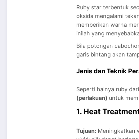
Ruby star terbentuk sec
oksida mengalami tekan
memberikan warna merah 
inilah yang menyebabk
Bila potongan cabochon
garis bintang akan tamp
Jenis dan Teknik Pe
Seperti halnya ruby dar
(perlakuan)
untuk mempe
1. Heat Treatme
Tujuan:
Meningkatkan w