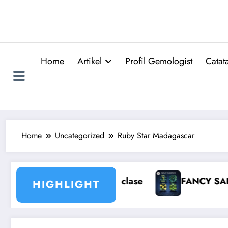
Skip
to
content
Home
Artikel
Profil Gemologist
Catat
Home
Uncategorized
Ruby Star Madagascar
FANCY SAPPHIRE
Mengenal Bentuk 
HIGHLIGHT