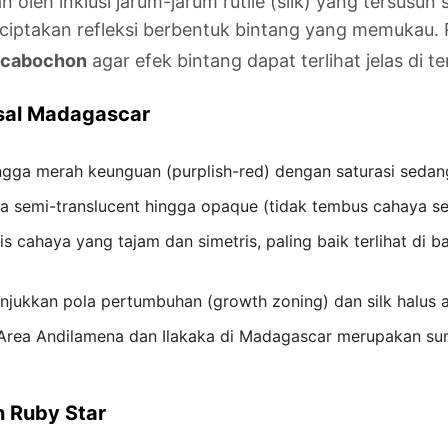
oleh inklusi jarum-jarum rutile (silk) yang tersusun se
ciptakan refleksi berbentuk bintang yang memukau. 
cabochon
agar efek bintang dapat terlihat jelas di t
Asal Madagascar
gga merah keunguan (purplish-red) dengan saturasi sedan
semi-translucent hingga opaque (tidak tembus cahaya s
s cahaya yang tajam dan simetris, paling baik terlihat di 
jukkan pola pertumbuhan (growth zoning) dan silk halus 
rea Andilamena dan Ilakaka di Madagascar merupakan su
 Ruby Star