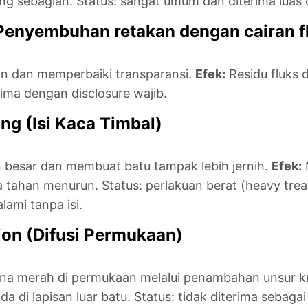
ang sebagian. Status: sangat umum dan diterima luas d
(Penyembuhan retakan dengan cairan f
n dan memperbaiki transparansi.
Efek:
Residu fluks d
rima dengan disclosure wajib.
ling (Isi Kaca Timbal)
 besar dan membuat batu tampak lebih jernih.
Efek:
a tahan menurun. Status: perlakuan berat (heavy tre
lami tanpa isi.
sion (Difusi Permukaan)
 merah di permukaan melalui penambahan unsur kr
 di lapisan luar batu. Status: tidak diterima sebagai