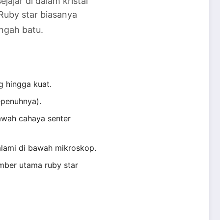
jajar di dalam kristal
Ruby star biasanya
engah batu.
g hingga kuat.
epenuhnya).
bawah cahaya senter
alami di bawah mikroskop.
mber utama ruby star