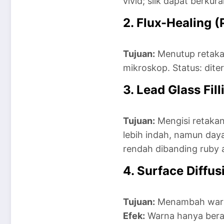
vivid; silk dapat berkur
2. Flux-Healing 
Tujuan:
Menutup retaka
mikroskop. Status: dite
3. Lead Glass Fil
Tujuan:
Mengisi retakan
lebih indah, namun day
rendah dibanding ruby a
4. Surface Diffu
Tujuan:
Menambah warna
Efek:
Warna hanya berada