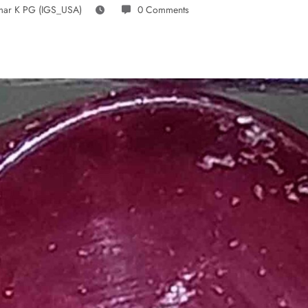
mar K PG (IGS_USA)
0 Comments