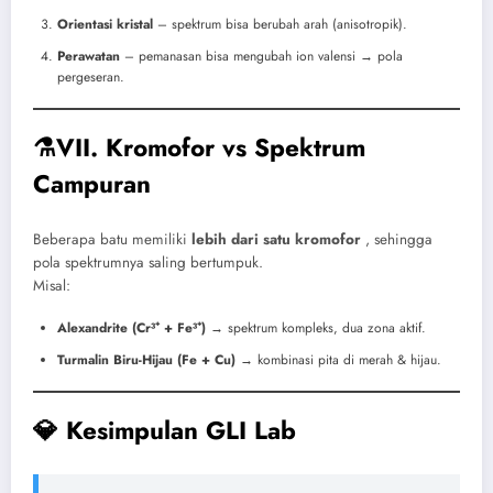
Orientasi kristal
– spektrum bisa berubah arah (anisotropik).
Perawatan
– pemanasan bisa mengubah ion valensi → pola
pergeseran.
⚗️VII. Kromofor vs Spektrum
Campuran
Beberapa batu memiliki
lebih dari satu kromofor
, sehingga
pola spektrumnya saling bertumpuk.
Misal:
Alexandrite (Cr³⁺ + Fe³⁺)
→ spektrum kompleks, dua zona aktif.
Turmalin Biru-Hijau (Fe + Cu)
→ kombinasi pita di merah & hijau.
💎 Kesimpulan GLI Lab