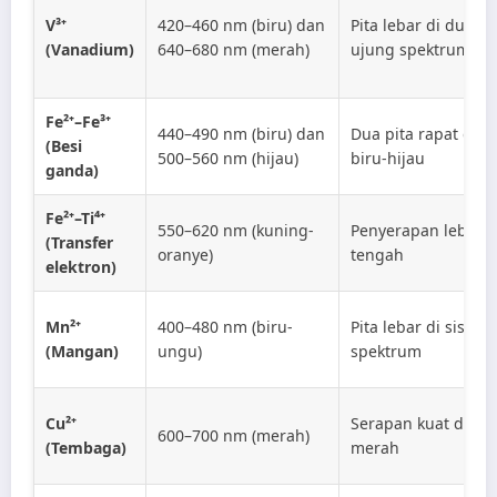
V³⁺
420–460 nm (biru) dan
Pita lebar di dua
(Vanadium)
640–680 nm (merah)
ujung spektrum
Fe²⁺–Fe³⁺
440–490 nm (biru) dan
Dua pita rapat di
(Besi
500–560 nm (hijau)
biru-hijau
ganda)
Fe²⁺–Ti⁴⁺
550–620 nm (kuning-
Penyerapan lebar d
(Transfer
oranye)
tengah
elektron)
Mn²⁺
400–480 nm (biru-
Pita lebar di sisi kiri
(Mangan)
ungu)
spektrum
Cu²⁺
Serapan kuat di
600–700 nm (merah)
(Tembaga)
merah