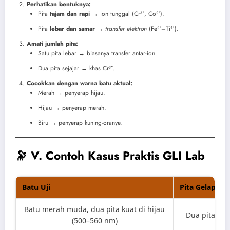
Perhatikan bentuknya:
Pita
tajam dan rapi
→ ion tunggal (Cr³⁺, Co²⁺).
Pita
lebar dan samar
→
transfer elektron
(Fe²⁺–Ti⁴⁺).
Amati jumlah pita:
Satu pita lebar → biasanya transfer antar-ion.
Dua pita sejajar → khas Cr³⁺.
Cocokkan dengan warna batu aktual:
Merah → penyerap hijau.
Hijau → penyerap merah.
Biru → penyerap kuning-oranye.
🔭 V. Contoh Kasus Praktis GLI Lab
Batu Uji
Pita Gelap Ter
Batu merah muda, dua pita kuat di hijau
Dua pita di h
(500–560 nm)