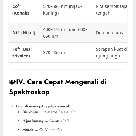
Co²⁺
520–580 nm (hijau-
Pita sempit tajam d
(Kobalt)
kuning)
tengah
430–470 nm dan 600–
Ni²⁺ (Nikel)
Dua pita luas
650 nm
Fe³⁺ (Besi
Serapan kuat di
370–450 nm
trivalen)
ujung ungu
🧩IV. Cara Cepat Mengenali di
Spektroskop
Lihat di mana pita gelap muncul:
Biru-hijau
→ biasanya Fe atau Cr.
Hijau-kuning
→ Co atau Fe-Ti.
Merah
→ Cr, V, atau Cu.