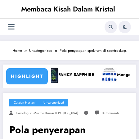
Skip
Membaca Kisah Dalam Kristal
to
content
Home
Uncategorized
Pola penyerapan spektrum di spektroskop.
hoclase
FANCY SAPPHIRE
Mengenal Bentuk Poto
HIGHLIGHT
Catatan Harian
Uncategorized
Gemologist: Muchlis Kumar K PG (IGS_USA)
0 Comments
Pola penyerapan