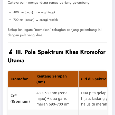
Cahaya putih mengandung semua panjang gelombang:
400 nm (ungu) → energi tinggi
700 nm (merah) → energi rendah
Setiap ion logam “memakan” sebagian panjang gelombang ini
dengan pola yang khas.
🔬 III. Pola Spektrum Khas Kromofor
Utama
Rentang Serapan
Kromofor
Ciri di Spektrosko
(nm)
480–580 nm (zona
Dua pita gelap di
Cr³⁺
hijau) + dua garis
hijau, kadang garis
(Kromium)
merah 690–700 nm
halus di merah