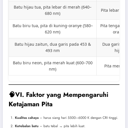
Batu hijau tua, pita lebar di merah (640–
Pita lebar di
680 nm)
Batu biru tua, pita di kuning-oranye (580–
Pita tengah k
620 nm)
oranye
Batu hijau zaitun, dua garis pada 453 &
Dua garis di 
493 nm
hijau
Batu biru neon, pita merah kuat (600–700
Pita merah 
nm)
🧠VI. Faktor yang Mempengaruhi
Ketajaman Pita
Kualitas cahaya
– harus siang hari 5500–6000 K dengan CRI tinggi.
Ketebalan batu
– batu tebal → pita lebih kuat.