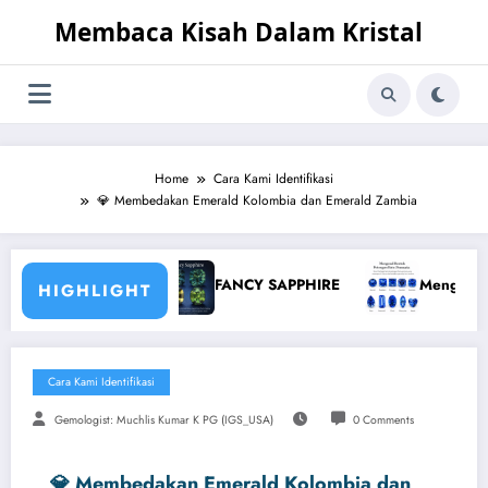
Skip
Membaca Kisah Dalam Kristal
to
content
Home
Cara Kami Identifikasi
💎 Membedakan Emerald Kolombia dan Emerald Zambia
oclase
FANCY SAPPHIRE
Mengenal Bentuk Poton
HIGHLIGHT
Cara Kami Identifikasi
Gemologist: Muchlis Kumar K PG (IGS_USA)
0 Comments
💎 Membedakan Emerald Kolombia dan