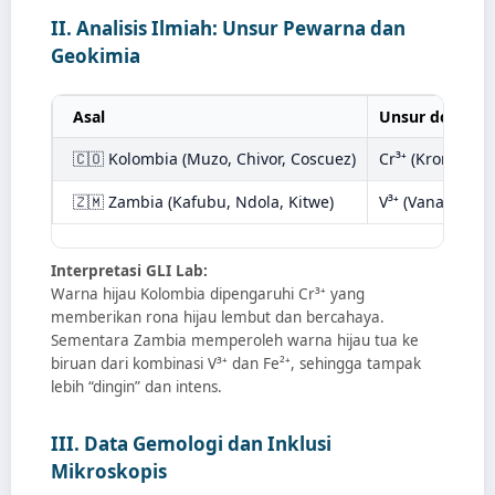
II. Analisis Ilmiah: Unsur Pewarna dan
Geokimia
Asal
Unsur domina
🇨🇴 Kolombia (Muzo, Chivor, Coscuez)
Cr³⁺ (Kromium) 
🇿🇲 Zambia (Kafubu, Ndola, Kitwe)
V³⁺ (Vanadium) 
Interpretasi GLI Lab:
Warna hijau Kolombia dipengaruhi Cr³⁺ yang
memberikan rona hijau lembut dan bercahaya.
Sementara Zambia memperoleh warna hijau tua ke
biruan dari kombinasi V³⁺ dan Fe²⁺, sehingga tampak
lebih “dingin” dan intens.
III. Data Gemologi dan Inklusi
Mikroskopis