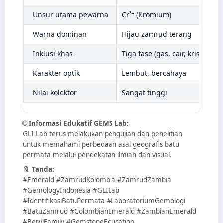
Unsur utama pewarna
Cr³⁺ (Kromium)
Warna dominan
Hijau zamrud terang
Inklusi khas
Tiga fase (gas, cair, kristal)
Karakter optik
Lembut, bercahaya
Nilai kolektor
Sangat tinggi
🌐
Informasi Edukatif GEMS Lab:
GLI Lab terus melakukan pengujian dan penelitian
untuk memahami perbedaan asal geografis batu
permata melalui pendekatan ilmiah dan visual.
🔖 Tanda:
#Emerald #ZamrudKolombia #ZamrudZambia
#GemologyIndonesia #GLILab
#IdentifikasiBatuPermata #LaboratoriumGemologi
#BatuZamrud #ColombianEmerald #ZambianEmerald
#BerylFamily #GemstoneEducation