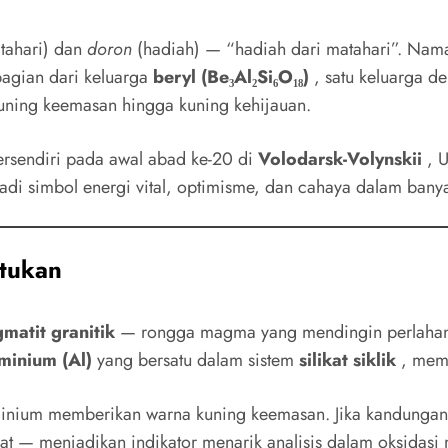
tahari) dan
doron
(hadiah) — “hadiah dari matahari”. Nama
bagian dari keluarga
beryl (Be₃Al₂Si₆O₁₈)
, satu keluarga 
uning keemasan hingga kuning kehijauan.
tersendiri pada awal abad ke-20 di
Volodarsk-Volynskii
, U
jadi simbol energi vital, optimisme, dan cahaya dalam banya
ntukan
matit granitik
— rongga magma yang mendingin perlahan 
minium (Al)
yang bersatu dalam sistem
silikat siklik
, memb
inium memberikan warna kuning keemasan. Jika kandungan b
 — menjadikan indikator menarik analisis dalam oksidasi 