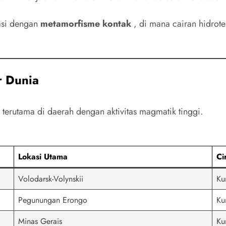
asi dengan
metamorfisme kontak
, di mana cairan hidrot
r Dunia
terutama di daerah dengan aktivitas magmatik tinggi.
Lokasi Utama
Ci
Volodarsk-Volynskii
Ku
Pegunungan Erongo
Ku
Minas Gerais
Ku