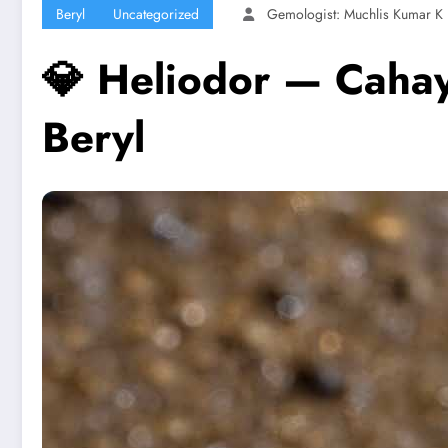
Beryl
Uncategorized
Gemologist: Muchlis Kumar K
💎 Heliodor — Caha
Beryl