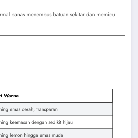
ermal panas menembus batuan sekitar dan memicu
ri Warna
ning emas cerah, transparan
ning keemasan dengan sedikit hijau
ning lemon hingga emas muda