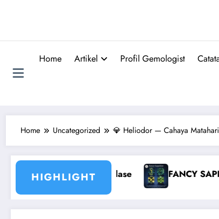
Skip
to
content
Home
Artikel
Profil Gemologist
Catat
Home
Uncategorized
💎 Heliodor — Cahaya Matahari
FANCY SAPPHIRE
Mengenal Bentuk Potongan
HIGHLIGHT