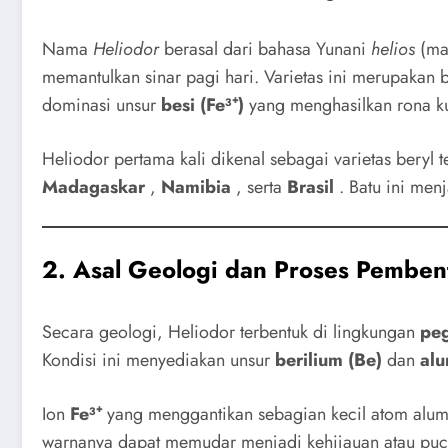
Nama
Heliodor
berasal dari bahasa Yunani
helios
(ma
memantulkan sinar pagi hari. Varietas ini merupakan 
dominasi unsur
besi (Fe³⁺)
yang menghasilkan rona k
Heliodor pertama kali dikenal sebagai varietas beryl 
Madagaskar
,
Namibia
, serta
Brasil
. Batu ini men
2. Asal Geologi dan Proses Pembe
Secara geologi, Heliodor terbentuk di lingkungan
peg
Kondisi ini menyediakan unsur
berilium (Be)
dan
alu
Ion
Fe³⁺
yang menggantikan sebagian kecil atom alum
warnanya dapat memudar menjadi kehijauan atau pucat