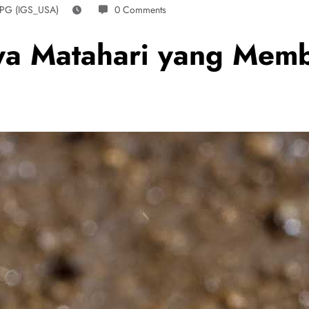
 PG (IGS_USA)
0 Comments
ya Matahari yang Memb