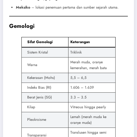
Meksiko
– lokasi penemuan pertama dan sumber sejarah utama.
Gemologi
Sifat Gemologi
Keterangan
Sistem Kristal
Triklinik
Merah muda, oranye
Warna
kemerahan, merah bata
Kekerasan (Mohs)
5,5 – 6,5
Indeks Bias (RI)
1.606 – 1.639
Berat Jenis (SG)
3.3 – 3.5
Kilap
Vitreous hingga pearly
Lemah (merah muda ke
Pleokroisme
oranye muda)
Translusen hingga semi
Transparansi