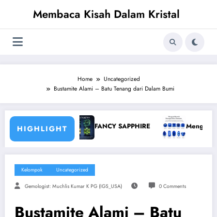
Skip
Membaca Kisah Dalam Kristal
to
content
Home
Uncategorized
Bustamite Alami – Batu Tenang dari Dalam Bumi
ase
FANCY SAPPHIRE
Mengenal Bentuk Potonga
HIGHLIGHT
Kelompok
Uncategorized
Gemologist: Muchlis Kumar K PG (IGS_USA)
0 Comments
Bustamite Alami – Batu