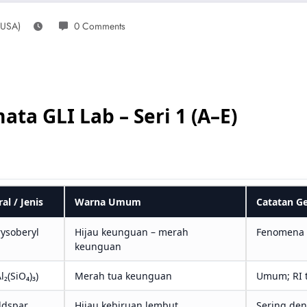
_USA)
0 Comments
ta GLI Lab – Seri 1 (A–E)
l / Jenis
Warna Umum
Catatan G
rysoberyl
Hijau keunguan – merah
Fenomena c
keunguan
₂(SiO₄)₃)
Merah tua keunguan
Umum; RI ti
eldspar
Hijau kebiruan lembut
Sering den