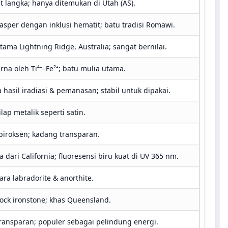
t langka; hanya ditemukan di Utah (AS).
jasper dengan inklusi hematit; batu tradisi Romawi.
tama Lightning Ridge, Australia; sangat bernilai.
rna oleh Ti⁴⁺–Fe²⁺; batu mulia utama.
 hasil iradiasi & pemanasan; stabil untuk dipakai.
ilap metalik seperti satin.
piroksen; kadang transparan.
 dari California; fluoresensi biru kuat di UV 365 nm.
ara labradorite & anorthite.
rock ironstone; khas Queensland.
ransparan; populer sebagai pelindung energi.