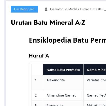
Uncategorized
Gemologist: Muchlis Kumar K PG (IGS
Urutan Batu Mineral A-Z
Ensiklopedia Batu Perma
Huruf A
No
Nama Batu Permata
Nama Minera
1
Alexandrite
Varietas Ch
2
Almandine Garnet
Garnet (Fe₃Al
3
Amazonite
Mikroklin f