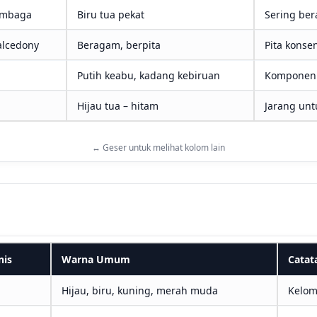
embaga
Biru tua pekat
Sering ber
alcedony
Beragam, berpita
Pita konsen
Putih keabu, kadang kebiruan
Komponen 
Hijau tua – hitam
Jarang untu
↔ Geser untuk melihat kolom lain
nis
Warna Umum
Catat
Hijau, biru, kuning, merah muda
Kelom