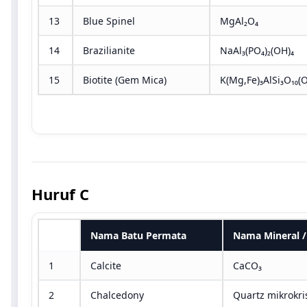
13
Blue Spinel
MgAl₂O₄
14
Brazilianite
NaAl₃(PO₄)₂(OH)₄
15
Biotite (Gem Mica)
K(Mg,Fe)₃AlSi₃O₁₀(
Huruf C
No
Nama Batu Permata
Nama Mineral / 
1
Calcite
CaCO₃
2
Chalcedony
Quartz mikrokri