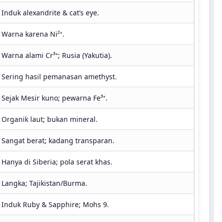
Induk alexandrite & cat’s eye.
Warna karena Ni²⁺.
Warna alami Cr³⁺; Rusia (Yakutia).
Sering hasil pemanasan amethyst.
Sejak Mesir kuno; pewarna Fe³⁺.
Organik laut; bukan mineral.
Sangat berat; kadang transparan.
Hanya di Siberia; pola serat khas.
Langka; Tajikistan/Burma.
Induk Ruby & Sapphire; Mohs 9.