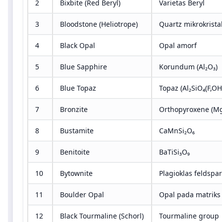
2
Bixbite (Red Beryl)
Varietas Beryl
3
Bloodstone (Heliotrope)
Quartz mikrokrista
4
Black Opal
Opal amorf
5
Blue Sapphire
Korundum (Al₂O₃)
6
Blue Topaz
Topaz (Al₂SiO₄(F,OH
7
Bronzite
Orthopyroxene (Mg
8
Bustamite
CaMnSi₂O₆
9
Benitoite
BaTiSi₃O₉
10
Bytownite
Plagioklas feldspar
11
Boulder Opal
Opal pada matriks
12
Black Tourmaline (Schorl)
Tourmaline group