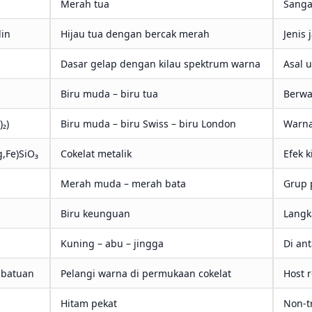
Merah tua
Sanga
lin
Hijau tua dengan bercak merah
Jenis 
Dasar gelap dengan kilau spektrum warna
Asal u
Biru muda – biru tua
Berwa
)₂)
Biru muda – biru Swiss – biru London
Warna
,Fe)SiO₃
Cokelat metalik
Efek k
Merah muda – merah bata
Grup 
Biru keunguan
Langka
Kuning – abu – jingga
Di ant
 batuan
Pelangi warna di permukaan cokelat
Host 
Hitam pekat
Non-t