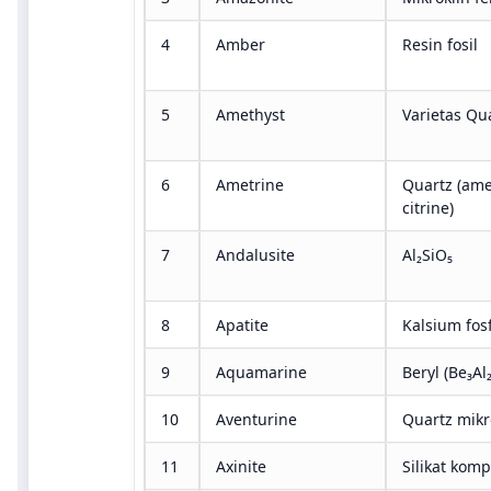
4
Amber
Resin fosil
5
Amethyst
Varietas Qu
6
Ametrine
Quartz (ame
citrine)
7
Andalusite
Al₂SiO₅
8
Apatite
Kalsium fos
9
Aquamarine
Beryl (Be₃Al₂
10
Aventurine
Quartz mikr
11
Axinite
Silikat komp