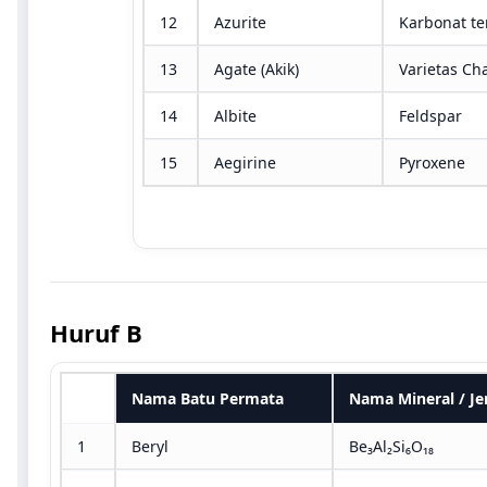
12
Azurite
Karbonat t
13
Agate (Akik)
Varietas Ch
14
Albite
Feldspar
15
Aegirine
Pyroxene
Huruf B
No
Nama Batu Permata
Nama Mineral / Je
1
Beryl
Be₃Al₂Si₆O₁₈