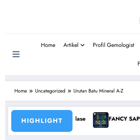
Skip
to
content
Home
Artikel
Profil Gemologist
F
Home
Uncategorized
Urutan Batu Mineral A-Z
thoclase
FANCY SAPPHIRE
Mengenal
HIGHLIGHT