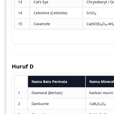
13
Cat’s Eye
Chrysoberyl / Q
14
Celestine (Celestite)
SrSO₄
15
Cavansite
Ca(VO)Si₄O₁₀·4H
Huruf D
No
Nama Batu Permata
Nama Mineral 
1
Diamond (Berlian)
Karbon murni 
2
Danburite
CaB₂Si₂O₈