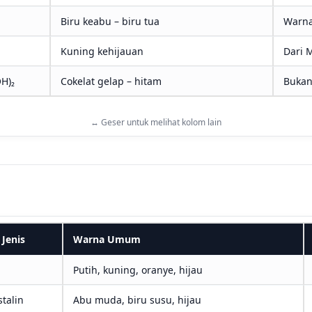
Biru keabu – biru tua
Warna 
Kuning kehijauan
Dari M
OH)₂
Cokelat gelap – hitam
Bukan
↔ Geser untuk melihat kolom lain
Jenis
Warna Umum
Putih, kuning, oranye, hijau
stalin
Abu muda, biru susu, hijau