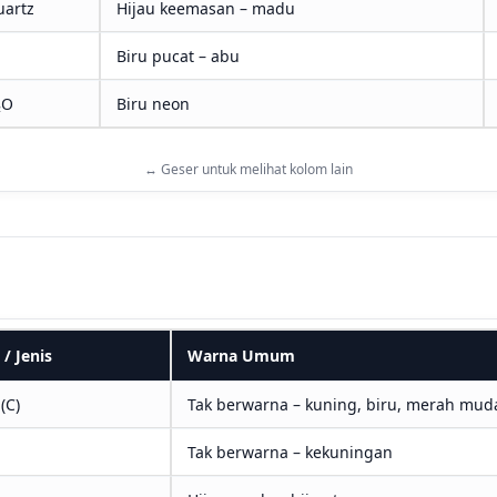
uartz
Hijau keemasan – madu
Biru pucat – abu
₂O
Biru neon
↔ Geser untuk melihat kolom lain
/ Jenis
Warna Umum
(C)
Tak berwarna – kuning, biru, merah mud
Tak berwarna – kekuningan