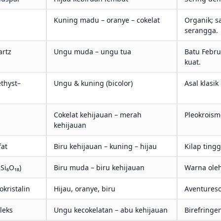
Kuning madu – oranye – cokelat
Organik; s
serangga.
artz
Ungu muda – ungu tua
Batu Febru
kuat.
thyst–
Ungu & kuning (bicolor)
Asal klasik
Cokelat kehijauan – merah
Pleokroisme
kehijauan
fat
Biru kehijauan – kuning – hijau
Kilap tingg
Si₆O₁₈)
Biru muda – biru kehijauan
Warna oleh
okristalin
Hijau, oranye, biru
Aventuresc
leks
Ungu kecokelatan – abu kehijauan
Birefringen