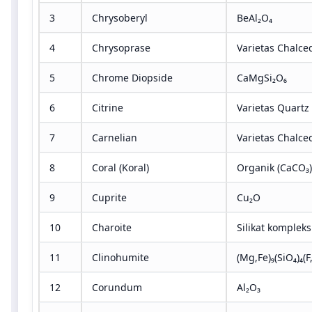
3
Chrysoberyl
BeAl₂O₄
4
Chrysoprase
Varietas Chalce
5
Chrome Diopside
CaMgSi₂O₆
6
Citrine
Varietas Quartz
7
Carnelian
Varietas Chalce
8
Coral (Koral)
Organik (CaCO₃)
9
Cuprite
Cu₂O
10
Charoite
Silikat kompleks
11
Clinohumite
(Mg,Fe)₉(SiO₄)₄(F
12
Corundum
Al₂O₃