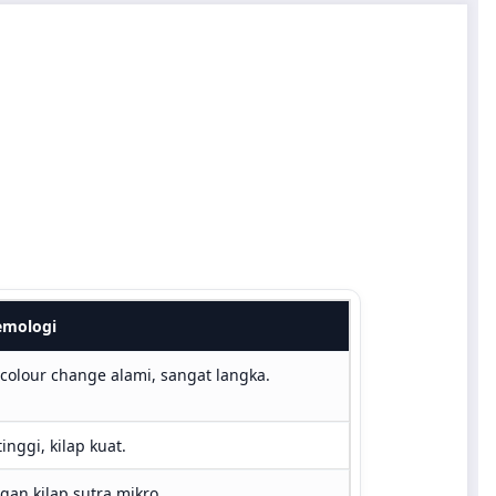
emologi
olour change alami, sangat langka.
nggi, kilap kuat.
gan kilap sutra mikro.